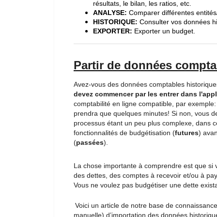
résultats, le bilan, les ratios, etc.
ANALYSE:
Comparer différentes entités/
HISTORIQUE:
C
onsulter vos données h
EXPORTER:
Exporter un budget.
Partir de données compta
Avez-vous des données comptables historiques
devez commencer par les entrer dans l'app
comptabilité en ligne compatible, par exemple
prendra que quelques minutes! Si non, vous d
processus étant un peu plus complexe, dans ce
fonctionnalités de budgétisation (
futures
) avan
(
passées
).
La chose importante à comprendre est que si v
des dettes, des comptes à recevoir et/ou à paye
Vous ne voulez pas budgétiser une dette exist
Voici un article de notre base de connaissanc
manuelle) d’importation des données historiqu