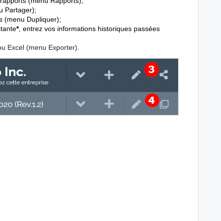
s rapports (menu Rapports);
u Partager);
s (menu Dupliquer);
stante
*
, entrez vos informations historiques passées
ou Excel (menu Exporter).