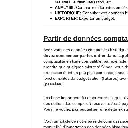
résultats, le bilan, les ratios, etc.
ANALYSE:
Comparer différentes entités/
HISTORIQUE:
C
onsulter vos données h
EXPORTER:
Exporter un budget.
Partir de données compta
Avez-vous des données comptables historiques
devez commencer par les entrer dans l'app
comptabilité en ligne compatible, par exemple
prendra que quelques minutes! Si non, vous d
processus étant un peu plus complexe, dans ce
fonctionnalités de budgétisation (
futures
) avan
(
passées
).
La chose importante à comprendre est que si v
des dettes, des comptes à recevoir et/ou à paye
Vous ne voulez pas budgétiser une dette exist
Voici un article de notre base de connaissanc
manuelle) d’importation des données historiqu