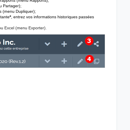
s rapports (menu Rapports);
u Partager);
s (menu Dupliquer);
stante
*
, entrez vos informations historiques passées
ou Excel (menu Exporter).