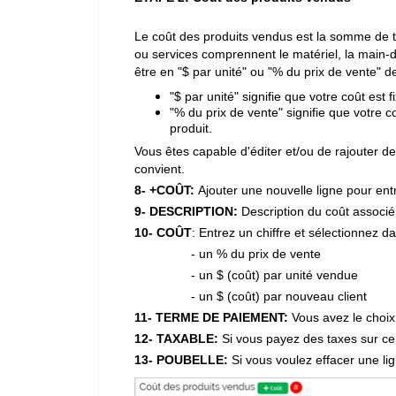
Le coût des produits vendus est la somme de to
ou services comprennent le matériel, la main-d'
être en "$ par unité" ou "% du prix de vente" d
"$ par unité" signifie que votre coût est
"% du prix de vente" signifie que votre c
produit.
Vous êtes capable d'éditer et/ou de rajouter d
convient.
8- +COÛT:
Ajouter une nouvelle ligne pour ent
9- DESCRIPTION:
Description du coût associé
10- COÛT
: Entrez un chiffre et sélectionnez d
- un % du prix de vente
- un $ (coût) par unité vendue
- un $ (coût) par nouveau client
11- TERME DE PAIEMENT:
Vous avez le choix
12- TAXABLE:
Si vous payez des taxes sur ce
13- POUBELLE:
Si vous voulez effacer une li