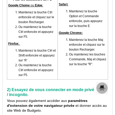
Safari
:
Google
Chome
ou
Edge
:
Maintenez la touche
Maintenez la touche Ctrl
Option et Commande
enfoncée et cliquez sur le
enfoncée, puis appuyez
bouton Recharger.
sur la touche E
Ou maintenez la touche
Ctrl enfoncée et appuyez
Google Chrome:
sur F5.
Maintenez la touche Maj
Firefox
:
enfoncée et cliquez sur le
bouton Recharger.
Maintenez la touche Ctrl et
Ou maintenez les touches
Shift enfoncée et appuyez
Commande, Maj et cliquez
sur ‘R’ .
sur la touche "R".
Ou maintenez la touche
Ctrl enfoncée et appuyez
sur F5.
2) Essayez de vous connecter en mode privé
/ incognito.
Vous pouvez également accéder aux
paramètres
d'extension de votre navigateur
privée
et donner accès au
site Web de Budgeto.