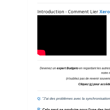
Introduction - Comment Lier
Xero
Devenez un
expert Budgeto
en regardant les autres
notre 
(n'oubliez pas de revenir souvent
Cliquez
ici
pour accéder
Q:
"J'ai des problèmes avec la synchronisatio
R:
Cela peut se produire pour l'une des tro